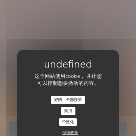
这个网站使用cookie， 并让您
可以控制想要激活的内容。
传统餐厅
•
邮政编码:
好的，全部接受
CHEZ SUKHA
Chez Sukha
禁用
个性化
预订餐位
保密政策